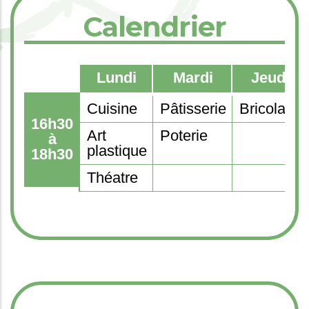
Calendrier
Lundi
Mardi
Jeudi
Cuisine
Pâtisserie
Bricolage
16h30
Art
Poterie
à
plastique
18h30
Théatre